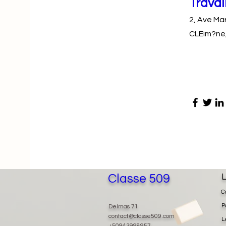
Travai
2, Ave Ma
CLEim?ne
Classe 509
L
C
P
Delmas 71
contact@classe509.com
L
+50943998957