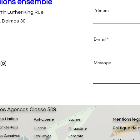
llons ensemble
Prénom
rtin Luther King,Rue
, Delmas 30
E-mail
Message
es Agences Classe 509
ap-Haïtien
Mentions lég
Fort-Liberté
Jacmel
ort-de-Paix
Hinche
Politique de 
Miragoâne
es Gonaïves
Les Cayes
Jérémie