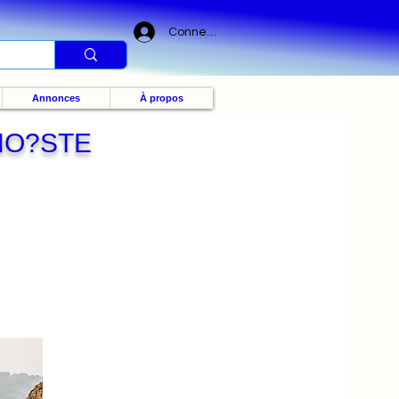
Connexion
Annonces
À propos
RNO?STE