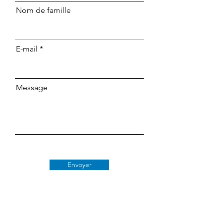
Nom de famille
E-mail
Message
Envoyer
Classe 509