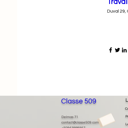
Travai
Duval 29,
Classe 509
L
C
P
Delmas 71
contact@classe509.com
L
+50943998957