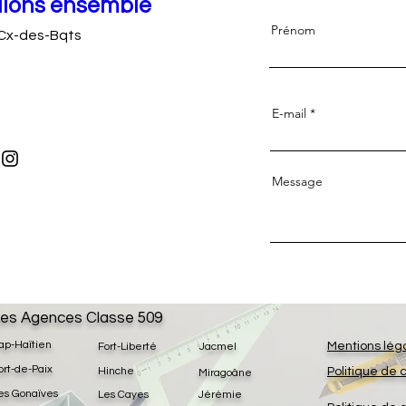
llons ensemble
Prénom
 Cx-des-Bqts
E-mail
Message
es Agences Classe 509
ap-Haïtien
Mentions lég
Fort-Liberté
Jacmel
ort-de-Paix
Hinche
Politique de 
Miragoâne
es Gonaïves
Les Cayes
Jérémie