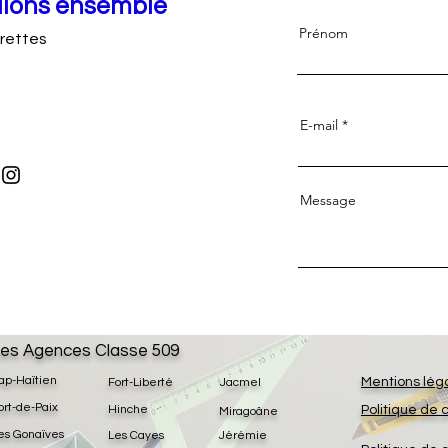
llons ensemble
Prénom
rrettes
E-mail
Message
es Agences Classe 509
ap-Haïtien
Mentions lég
Fort-Liberté
Jacmel
ort-de-Paix
Hinche
Politique de 
Miragoâne
es Gonaïves
Les Cayes
Jérémie