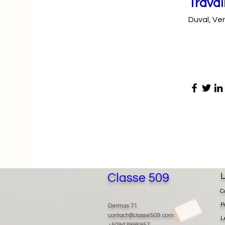
Travai
Duval, Ve
Classe 509
L
C
P
Delmas 71
contact@classe509.com
L
+50943998957