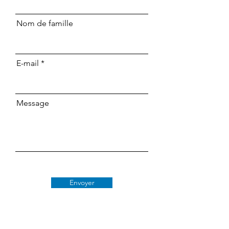
Nom de famille
E-mail
Message
Envoyer
Classe 509