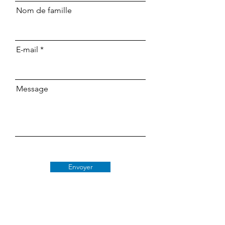
Nom de famille
E-mail
Message
Envoyer
Classe 509