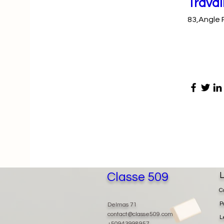
Travai
83,Angle 
Classe 509
L
C
P
Delmas 71
contact@classe509.com
L
+50943998957