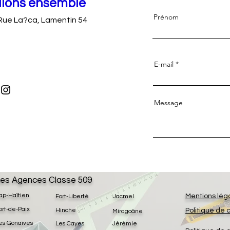
llons ensemble
Prénom
Rue La?ca, Lamentin 54
E-mail
Message
es Agences Classe 509
ap-Haïtien
Mentions lég
Fort-Liberté
Jacmel
ort-de-Paix
Hinche
Politique de 
Miragoâne
es Gonaïves
Les Cayes
Jérémie