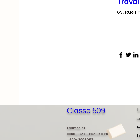
Travai
69, Rue Fr
Classe 509
L
C
P
Delmas 71
contact@classe509.com
L
+50943998957