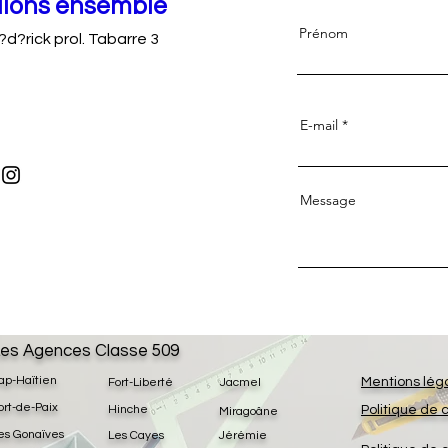
llons ensemble
Prénom
?d?rick prol. Tabarre 3
E-mail
Message
es Agences Classe 509
ap-Haïtien
Mentions lég
Fort-Liberté
Jacmel
ort-de-Paix
Hinche
Politique de 
Miragoâne
es Gonaïves
Les Cayes
Jérémie