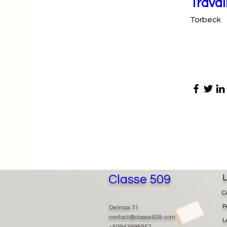
Travai
Torbeck
Classe 509
L
C
P
Delmas 71
contact@classe509.com
L
+50943998957