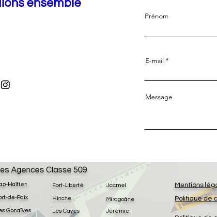
llons ensemble
Prénom
E-mail
Message
es Agences Classe 509
ap-Haïtien
Mentions lég
Fort-Liberté
Jacmel
ort-de-Paix
Hinche
Politique de 
Miragoâne
es Gonaïves
Les Cayes
Jérémie