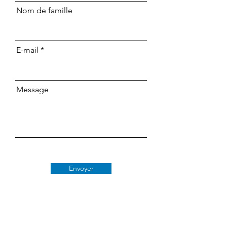
Nom de famille
E-mail
Message
Envoyer
Classe 509