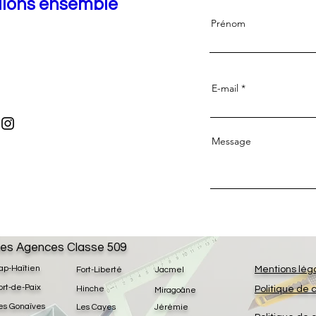
llons ensemble
Prénom
E-mail
Message
es Agences Classe 509
ap-Haïtien
Mentions lég
Fort-Liberté
Jacmel
ort-de-Paix
Hinche
Politique de 
Miragoâne
es Gonaïves
Les Cayes
Jérémie