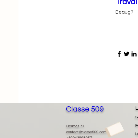
Travai
Beaug?
Classe 509
L
C
P
Delmas 71
contact@classe509.com
L
+50943998957