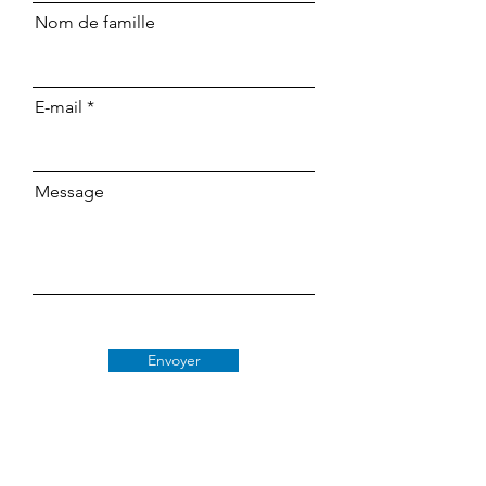
Nom de famille
E-mail
Message
Envoyer
Classe 509