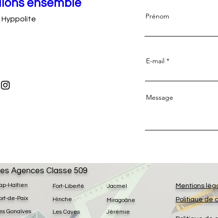
llons ensemble
Prénom
l Hyppolite
E-mail
Message
es Agences Classe 509
ap-Haïtien
Mentions lég
Fort-Liberté
Jacmel
ort-de-Paix
Hinche
Politique de 
Miragoâne
es Gonaïves
Les Cayes
Jérémie