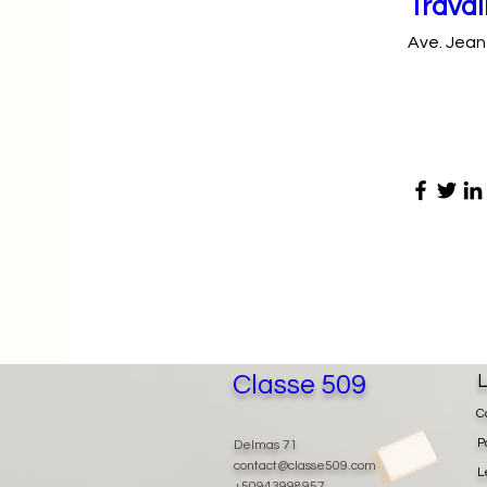
Travai
Ave. Jean
Classe 509
L
C
P
Delmas 71
contact@classe509.com
L
+50943998957