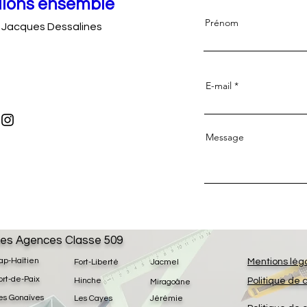
llons ensemble
Prénom
 Jacques Dessalines
E-mail
Message
es Agences Classe 509
ap-Haïtien
Mentions lég
Fort-Liberté
Jacmel
ort-de-Paix
Hinche
Politique de 
Miragoâne
es Gonaïves
Les Cayes
Jérémie