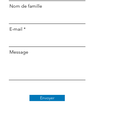
Nom de famille
E-mail
Message
Envoyer
Classe 509