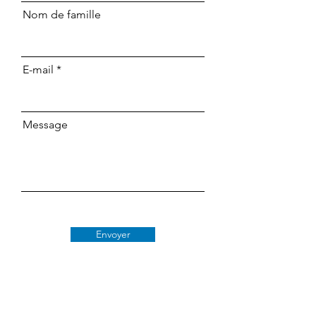
Nom de famille
E-mail
Message
Envoyer
Classe 509