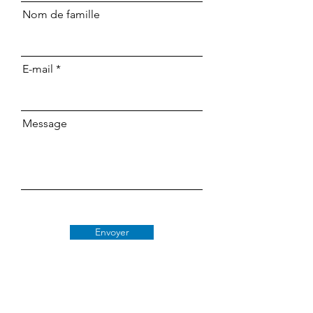
Nom de famille
E-mail
Message
Envoyer
Classe 509