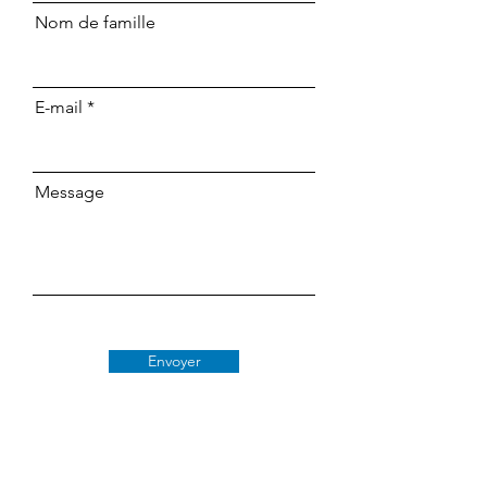
Nom de famille
E-mail
Message
Envoyer
Classe 509