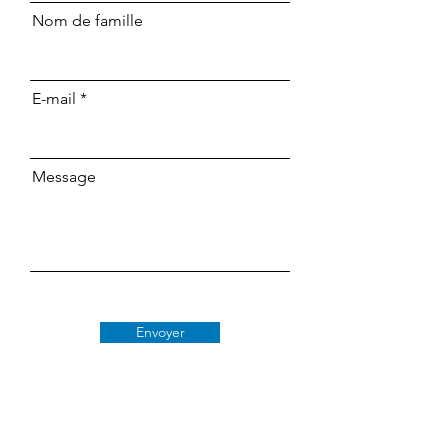
Nom de famille
E-mail
Message
Envoyer
Classe 509