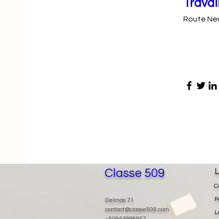
Travai
Route Neu
Classe 509
L
C
P
Delmas 71
contact@classe509.com
L
+50943998957