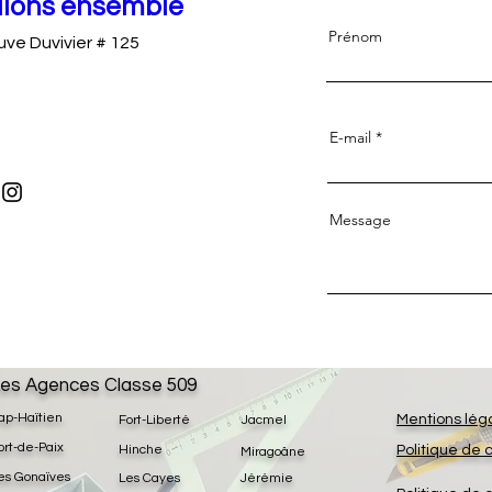
llons ensemble
Prénom
ve Duvivier # 125
E-mail
Message
es Agences Classe 509
ap-Haïtien
Mentions lég
Fort-Liberté
Jacmel
ort-de-Paix
Hinche
Politique de 
Miragoâne
es Gonaïves
Les Cayes
Jérémie