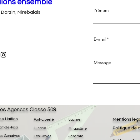
llons ensemble
Prénom
Dorzin, Mirebalais
E-mail
Message
es Agences Classe 509
ap-Haïtien
Mentions lég
Fort-Liberté
Jacmel
ort-de-Paix
Hinche
Politique de 
Miragoâne
es Gonaïves
Les Cayes
Jérémie