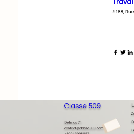
Travai
#188, Rue 
Classe 509
L
C
P
Delmas 71
contact@classe509.com
L
+50943998957