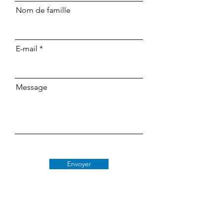
Nom de famille
E-mail
Message
Envoyer
Classe 509