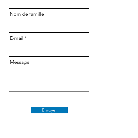
Nom de famille
E-mail
Message
Envoyer
Classe 509