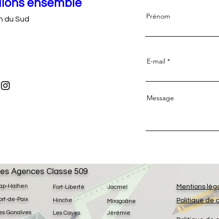
llons ensemble
Prénom
n du Sud
E-mail
Message
es Agences Classe 509
ap-Haïtien
Mentions lég
Fort-Liberté
Jacmel
ort-de-Paix
Hinche
Politique de 
Miragoâne
es Gonaïves
Les Cayes
Jérémie