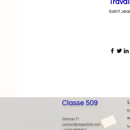
Travai
Saint Jea
Classe 509
L
C
P
Delmas 71
contact@classe509.com
L
+50943998957