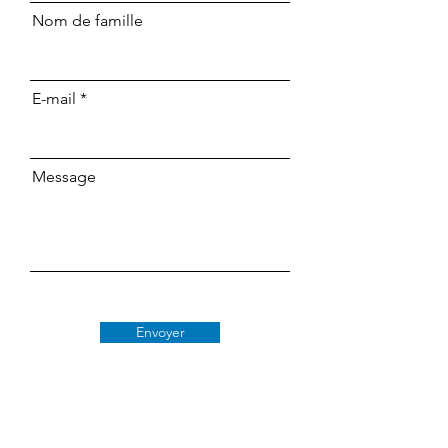
Nom de famille
E-mail
Message
Envoyer
Classe 509