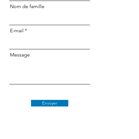
Nom de famille
E-mail
Message
Envoyer
Classe 509