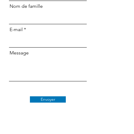
Nom de famille
E-mail
Message
Envoyer
Classe 509