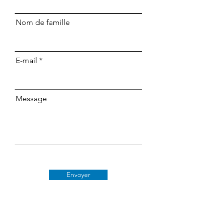
Nom de famille
E-mail
Message
Envoyer
Classe 509