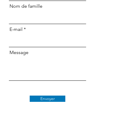
Nom de famille
E-mail
Message
Envoyer
Classe 509