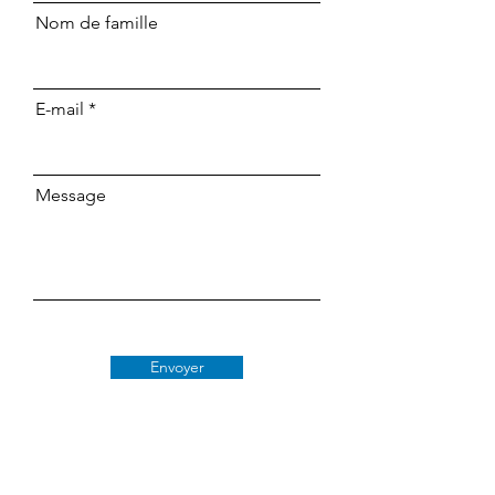
Nom de famille
E-mail
Message
Envoyer
Classe 509