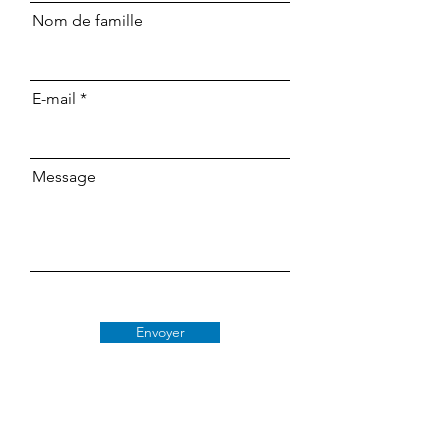
Nom de famille
E-mail
Message
Envoyer
Classe 509