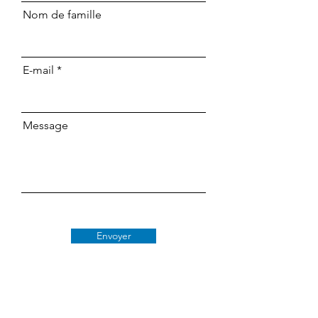
Nom de famille
E-mail
Message
Envoyer
Classe 509