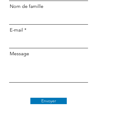
Nom de famille
E-mail
Message
Envoyer
Classe 509