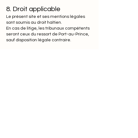
8. Droit applicable
Le présent site et ses mentions légales
sont soumis au droit haïtien.
En cas de litige, les tribunaux compétents
seront ceux du ressort de Port-au-Prince,
sauf disposition légale contraire.
La Commission européenne fournit une
plateforme de règlement des litiges en
ligne (OS). Cette plateforme est disponible
à
l'adresse
http://ec.europa.eu/consumers/o
dr/
. En tant que client, vous avez toujours la
possibilité de contacter le conseil
d'arbitrage de la Commission européenne.
Nous ne sommes ni disposés à, ni obligés
de, participer à une procédure de
règlement des litiges devant un conseil
d'arbitrage de la consommation.