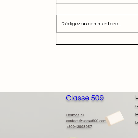
Rédigez un commentaire...
Classe 509
L
C
P
Delmas 71
contact@classe509.com
L
+50943998957