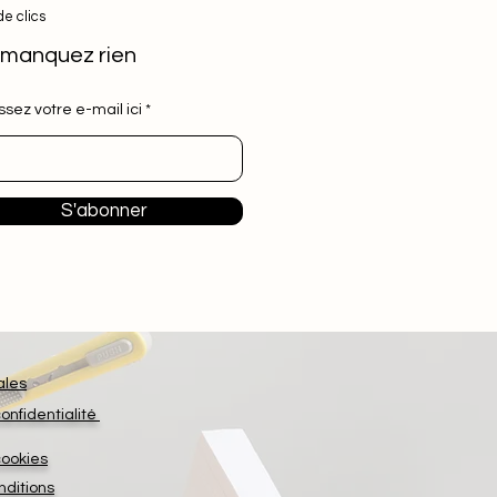
de clics
manquez rien
ssez votre e-mail ici
S'abonner
ales
confidentialité
cookies
nditions