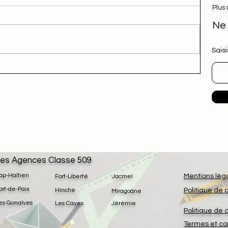
Plus 
Ne 
Saisi
es Agences Classe 509
ap-Haïtien
Mentions lég
Fort-Liberté
Jacmel
ort-de-Paix
Hinche
Politique de 
Miragoâne
es Gonaïves
Les Cayes
Jérémie
Politique de 
Termes et co