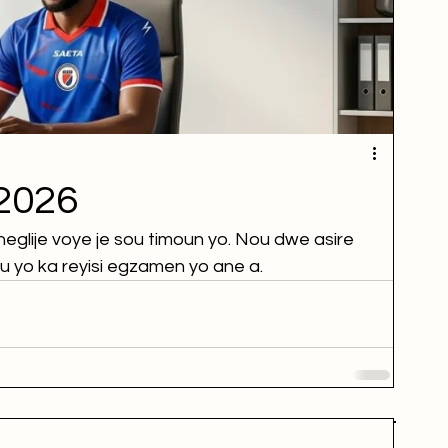
2026
glije voye je sou timoun yo. Nou dwe asire 
u yo ka reyisi egzamen yo ane a.